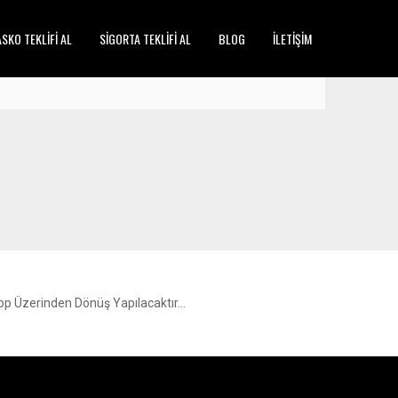
SKO TEKLİFİ AL
SİGORTA TEKLİFİ AL
BLOG
İLETİŞİM
p Üzerinden Dönüş Yapılacaktır…