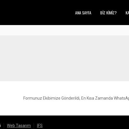
ANA SAYFA
BİZ KİMİZ?
KA
Formunuz Ekibimize Gönderildi, En Kısa Zamanda WhatsAp
i
Web Tasarım
İFS