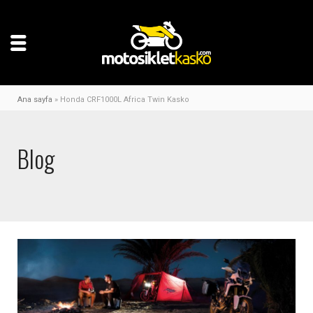
Ana sayfa
»
Honda CRF1000L Africa Twin Kasko
Blog