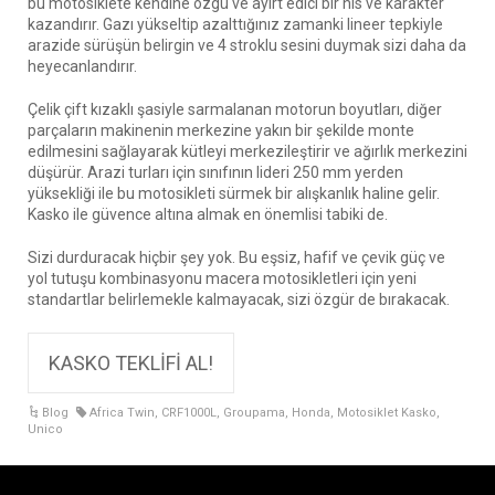
bu motosiklete kendine özgü ve ayırt edici bir his ve karakter
kazandırır. Gazı yükseltip azalttığınız zamanki lineer tepkiyle
arazide sürüşün belirgin ve 4 stroklu sesini duymak sizi daha da
heyecanlandırır.
Çelik çift kızaklı şasiyle sarmalanan motorun boyutları, diğer
parçaların makinenin merkezine yakın bir şekilde monte
edilmesini sağlayarak kütleyi merkezileştirir ve ağırlık merkezini
düşürür. Arazi turları için sınıfının lideri 250 mm yerden
yüksekliği ile bu motosikleti sürmek bir alışkanlık haline gelir.
Kasko ile güvence altına almak en önemlisi tabiki de.
Sizi durduracak hiçbir şey yok. Bu eşsiz, hafif ve çevik güç ve
yol tutuşu kombinasyonu macera motosikletleri için yeni
standartlar belirlemekle kalmayacak, sizi özgür de bırakacak.
KASKO TEKLİFİ AL!
Blog
Africa Twin
,
CRF1000L
,
Groupama
,
Honda
,
Motosiklet Kasko
,
Unico