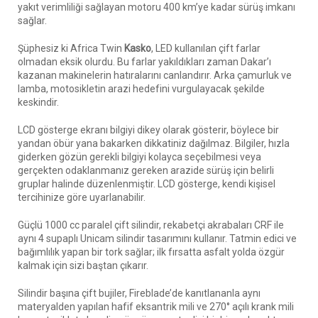
yakıt verimliliği sağlayan motoru 400 km’ye kadar sürüş imkanı
sağlar.
Şüphesiz ki Africa Twin
Kasko
, LED kullanılan çift farlar
olmadan eksik olurdu. Bu farlar yakıldıkları zaman Dakar’ı
kazanan makinelerin hatıralarını canlandırır. Arka çamurluk ve
lamba, motosikletin arazi hedefini vurgulayacak şekilde
keskindir.
LCD gösterge ekranı bilgiyi dikey olarak gösterir, böylece bir
yandan öbür yana bakarken dikkatiniz dağılmaz. Bilgiler, hızla
giderken gözün gerekli bilgiyi kolayca seçebilmesi veya
gerçekten odaklanmanız gereken arazide sürüş için belirli
gruplar halinde düzenlenmiştir. LCD gösterge, kendi kişisel
tercihinize göre uyarlanabilir.
Güçlü 1000 cc paralel çift silindir, rekabetçi akrabaları CRF ile
aynı 4 supaplı Unicam silindir tasarımını kullanır. Tatmin edici ve
bağımlılık yapan bir tork sağlar; ilk fırsatta asfalt yolda özgür
kalmak için sizi baştan çıkarır.
Silindir başına çift bujiler, Fireblade’de kanıtlananla aynı
materyalden yapılan hafif eksantrik mili ve 270° açılı krank mili