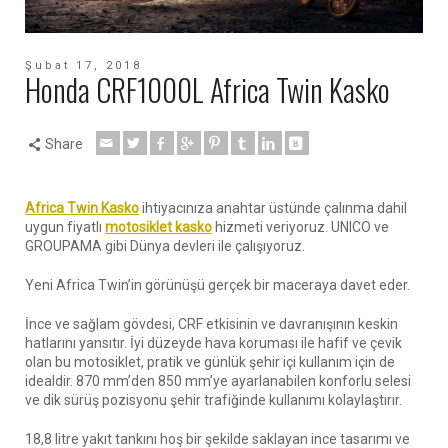
Şubat 17, 2018
Honda CRF1000L Africa Twin Kasko
Share
Africa Twin Kasko
ihtiyacınıza anahtar üstünde çalınma dahil
uygun fiyatlı
motosiklet kasko
hizmeti veriyoruz. UNICO ve
GROUPAMA gibi Dünya devleri ile çalışıyoruz.
Yeni Africa Twin’in görünüşü gerçek bir maceraya davet eder.
İnce ve sağlam gövdesi, CRF etkisinin ve davranışının keskin
hatlarını yansıtır. İyi düzeyde hava koruması ile hafif ve çevik
olan bu motosiklet, pratik ve günlük şehir içi kullanım için de
idealdir. 870 mm’den 850 mm’ye ayarlanabilen konforlu selesi
ve dik sürüş pozisyonu şehir trafiğinde kullanımı kolaylaştırır.
18,8 litre yakıt tankını hoş bir şekilde saklayan ince tasarımı ve