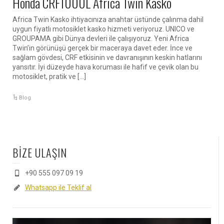
Honda CRF1000L Africa Twin Kasko
Africa Twin Kasko ihtiyacınıza anahtar üstünde çalınma dahil
uygun fiyatlı motosiklet kasko hizmeti veriyoruz. UNICO ve
GROUPAMA gibi Dünya devleri ile çalışıyoruz. Yeni Africa
Twin’in görünüşü gerçek bir maceraya davet eder. İnce ve
sağlam gövdesi, CRF etkisinin ve davranışının keskin hatlarını
yansıtır. İyi düzeyde hava koruması ile hafif ve çevik olan bu
motosiklet, pratik ve […]
Blog
BİZE ULAŞIN
+90 555 097 09 19
Whatsapp ile Teklif al